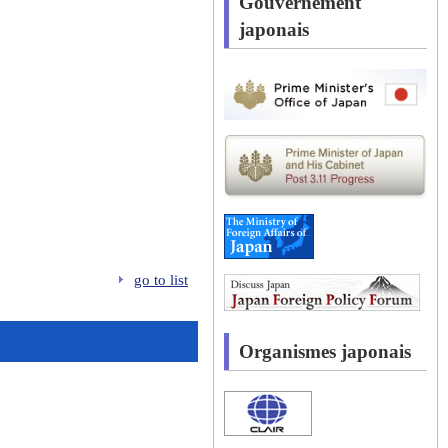
Gouvernement
japonais
go to list
Organismes japonais