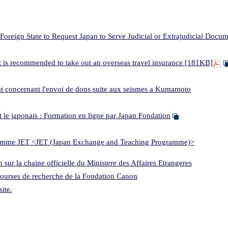
 Foreign State to Request Japan to Serve Judicial or Extrajudicial Doc
 It is recommended to take out an overseas travel insurance [181KB]
concernant l'envoi de dons suite aux seismes a Kumamoto
 le japonais : Formation en ligne par Japan Fondation
gramme JET <JET (Japan Exchange and Teaching Programme)>
 sur la chaine officielle du Ministere des Affaires Etrangeres
ourses de recherche de la Fondation Canon
ite.