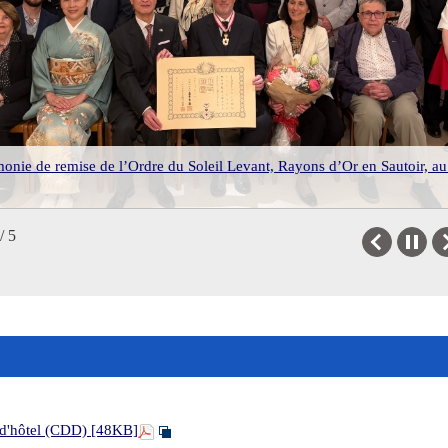
onie de remise de l’Ordre du Soleil Levant, Rayons d’Or en Sautoir, au
Opening Night du Marché du Film - Festival de Cannes
La réception en l'honneur de l'architecte Kengo Kuma
L'événement de promotion touristique
Sakura Matsuri à Nice
/ 5
Previous
 d'hôtel (CDD) [48KB]