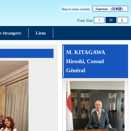
Japonais
（日本語）
Skip to main content
L
M
Font Size
S
ue étrangère
Liens
M. KITAGAWA
Hiroshi, Consul
Général